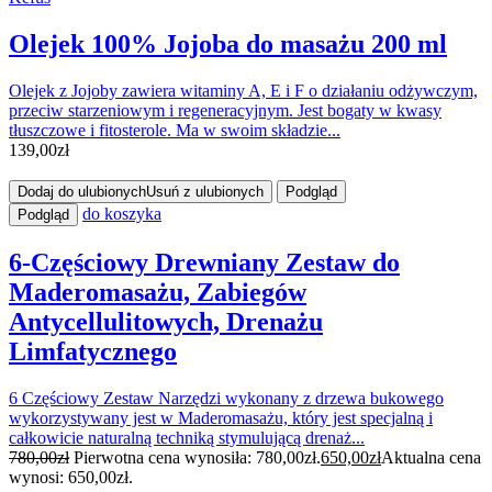
Olejek 100% Jojoba do masażu 200 ml
Olejek z Jojoby zawiera witaminy A, E i F o działaniu odżywczym,
przeciw starzeniowym i regeneracyjnym. Jest bogaty w kwasy
tłuszczowe i fitosterole. Ma w swoim składzie...
139,00
zł
Dodaj do ulubionych
Usuń z ulubionych
Podgląd
do koszyka
Podgląd
6-Częściowy Drewniany Zestaw do
Maderomasażu, Zabiegów
Antycellulitowych, Drenażu
Limfatycznego
6 Częściowy Zestaw Narzędzi wykonany z drzewa bukowego
wykorzystywany jest w Maderomasażu, który jest specjalną i
całkowicie naturalną techniką stymulującą drenaż...
780,00
zł
Pierwotna cena wynosiła: 780,00zł.
650,00
zł
Aktualna cena
wynosi: 650,00zł.