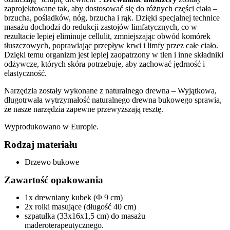
zaprojektowane tak, aby dostosować się do różnych części ciała –
brzucha, pośladków, nóg, brzucha i rąk. Dzięki specjalnej technice
masażu dochodzi do redukcji zastojów limfatycznych, co w
rezultacie lepiej eliminuje cellulit, zmniejszając obwód komórek
tłuszczowych, poprawiając przepływ krwi i limfy przez całe ciało.
Dzięki temu organizm jest lepiej zaopatrzony w tlen i inne składniki
odżywcze, których skóra potrzebuje, aby zachować jędrność i
elastyczność.
Narzędzia zostały wykonane z naturalnego drewna – Wyjątkowa,
długotrwała wytrzymałość naturalnego drewna bukowego sprawia,
że ​​nasze narzędzia zapewne przewyższają resztę.
Wyprodukowano w Europie.
Rodzaj materiału
Drzewo bukowe
Zawartość opakowania
1x drewniany kubek (Φ 9 cm)
2x rolki masujące (długość 40 cm)
szpatułka (33x16x1,5 cm) do masażu
maderoterapeutycznego.