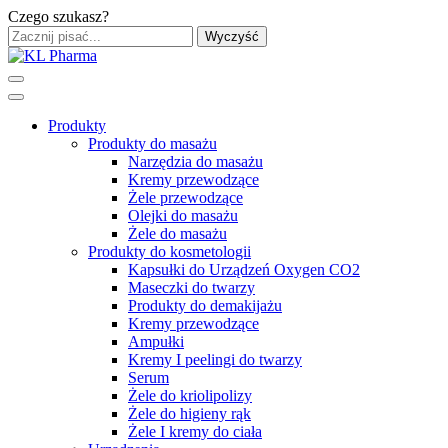
Czego szukasz?
Wyczyść
Produkty
Produkty do masażu
Narzędzia do masażu
Kremy przewodzące
Żele przewodzące
Olejki do masażu
Żele do masażu
Produkty do kosmetologii
Kapsułki do Urządzeń Oxygen CO2
Maseczki do twarzy
Produkty do demakijażu
Kremy przewodzące
Ampułki
Kremy I peelingi do twarzy
Serum
Żele do kriolipolizy
Żele do higieny rąk
Żele I kremy do ciała