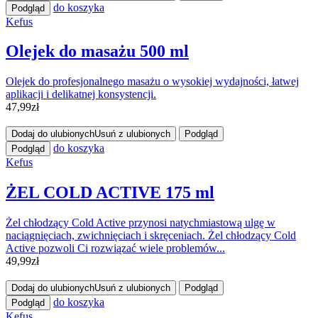
do koszyka
Podgląd
Kefus
Olejek do masażu 500 ml
Olejek do profesjonalnego masażu o wysokiej wydajności, łatwej
aplikacji i delikatnej konsystencji.
47,99
zł
Dodaj do ulubionych
Usuń z ulubionych
Podgląd
do koszyka
Podgląd
Kefus
ŻEL COLD ACTIVE 175 ml
Żel chłodzący Cold Active przynosi natychmiastową ulgę w
naciągnięciach, zwichnięciach i skręceniach. Żel chłodzący Cold
Active pozwoli Ci rozwiązać wiele problemów...
49,99
zł
Dodaj do ulubionych
Usuń z ulubionych
Podgląd
do koszyka
Podgląd
Kefus