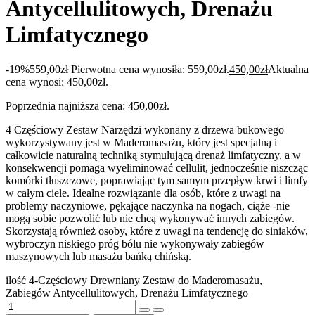
Antycellulitowych, Drenażu
Limfatycznego
-19%
559,00
zł
Pierwotna cena wynosiła: 559,00zł.
450,00
zł
Aktualna
cena wynosi: 450,00zł.
Poprzednia najniższa cena:
450,00
zł
.
4 Częściowy Zestaw Narzędzi wykonany z drzewa bukowego
wykorzystywany jest w Maderomasażu, który jest specjalną i
całkowicie naturalną techniką stymulującą drenaż limfatyczny, a w
konsekwencji pomaga wyeliminować cellulit, jednocześnie niszcząc
komórki tłuszczowe, poprawiając tym samym przepływ krwi i limfy
w całym ciele. Idealne rozwiązanie dla osób, które z uwagi na
problemy naczyniowe, pękające naczynka na nogach, ciąże -nie
mogą sobie pozwolić lub nie chcą wykonywać innych zabiegów.
Skorzystają również osoby, które z uwagi na tendencję do siniaków,
wybroczyn niskiego próg bólu nie wykonywały zabiegów
maszynowych lub masażu bańką chińską.
ilość 4-Częściowy Drewniany Zestaw do Maderomasażu,
Zabiegów Antycellulitowych, Drenażu Limfatycznego