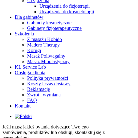
Urządzenia
Urządzenia do fizjoterapii
Urządzenia do kosmetologii
Dla gabinetów
Gabinety kosmetyczne
Gabinety fizjoterapeutyczne
Szkolenia
Z masażu Kobido
Madero Therapy
Korugi
Masaż Poliwagalny
Masaż Mioplastyczny
KL Service Lab
Obsługa klienta
Polityka prywatności
Koszty i czas dostawy
Reklamacje
Zwrot i wymiana
FAQ
Kontakt
Jeśli masz jakieś pytania dotyczące Twojego
zamówienia, produktów lub obsługi, skontaktuj się z
naszą obsługą.