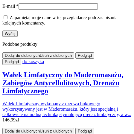
E-mail
*
Zapamiętaj moje dane w tej przeglądarce podczas pisania
kolejnych komentarzy.
Podobne produkty
Dodaj do ulubionych
Usuń z ulubionych
Podgląd
do koszyka
Podgląd
Wałek Limfatyczny do Maderomasażu,
Zabiegów Antycellulitowych, Drenażu
Limfatycznego
Wałek Limfatyczny wykonany z drzewa bukowego
wykorzystywany jest w Maderomasażu, który jest specjalną i
całkowicie naturalną techniką stymulującą drenaż limfatyczny, a w...
146,99
zł
Dodaj do ulubionych
Usuń z ulubionych
Podgląd