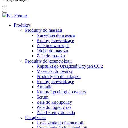
Produkty
Produkty do masażu
Narzędzia do masażu
Kremy przewodzące
Żele przewodzące
Olejki do masażu
Żele do masażu
Produkty do kosmetologii
Kapsułki do Urządzeń Oxygen CO2
Maseczki do twarzy
Produkty do demakijażu
Kremy przewodzące
Ampułki
Kremy I peelingi do twarzy
Serum
Żele do kriolipolizy
Żele do higieny rąk
Żele I kremy do ciała
Urządzenia
Urządzenia do fizjoterapii
Urządzenia do kosmetologii