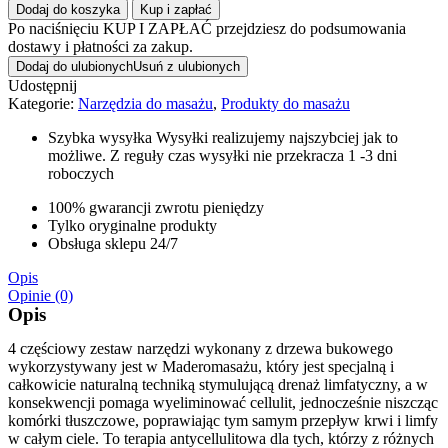
Dodaj do koszyka
Kup i zapłać
Po naciśnięciu KUP I ZAPŁAĆ przejdziesz do podsumowania
dostawy i płatności za zakup.
Dodaj do ulubionych
Usuń z ulubionych
Udostępnij
Kategorie:
Narzędzia do masażu
,
Produkty do masażu
Szybka wysyłka
Wysyłki realizujemy najszybciej jak to
możliwe. Z reguły czas wysyłki nie przekracza 1 -3 dni
roboczych
100% gwarancji zwrotu pieniędzy
Tylko oryginalne produkty
Obsługa sklepu 24/7
Opis
Opinie (0)
Opis
4 częściowy zestaw narzędzi wykonany z drzewa bukowego
wykorzystywany jest w Maderomasażu, który jest specjalną i
całkowicie naturalną techniką stymulującą drenaż limfatyczny, a w
konsekwencji pomaga wyeliminować cellulit, jednocześnie niszcząc
komórki tłuszczowe, poprawiając tym samym przepływ krwi i limfy
w całym ciele. To terapia antycellulitowa dla tych, którzy z różnych