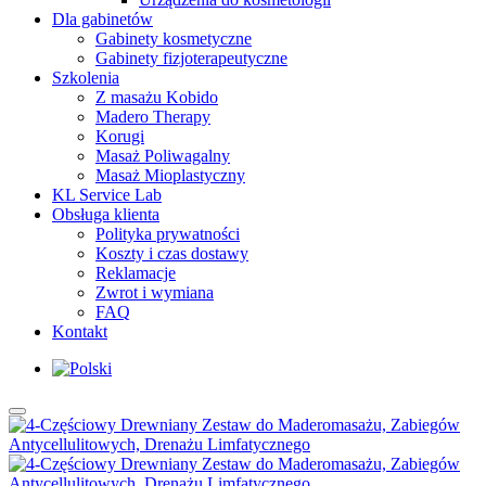
Dla gabinetów
Gabinety kosmetyczne
Gabinety fizjoterapeutyczne
Szkolenia
Z masażu Kobido
Madero Therapy
Korugi
Masaż Poliwagalny
Masaż Mioplastyczny
KL Service Lab
Obsługa klienta
Polityka prywatności
Koszty i czas dostawy
Reklamacje
Zwrot i wymiana
FAQ
Kontakt