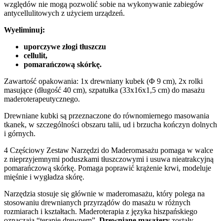
względów nie mogą pozwolić sobie na wykonywanie zabiegów
antycellulitowych z użyciem urządzeń.
Wyeliminuj:
uporczywe złogi tłuszczu
cellulit,
pomarańczową skórkę.
Zawartość opakowania: 1x drewniany kubek (Φ 9 cm), 2x rolki
masujące (długość 40 cm), szpatułka (33x16x1,5 cm) do masażu
maderoterapeutycznego.
Drewniane kubki są przeznaczone do równomiernego masowania
tkanek, w szczególności obszaru talii, ud i brzucha kończyn dolnych
i górnych.
4 Częściowy Zestaw Narzędzi do Maderomasażu pomaga w walce
z nieprzyjemnymi poduszkami tłuszczowymi i usuwa nieatrakcyjną
pomarańczową skórkę. Pomaga poprawić krążenie krwi, modeluje
mięśnie i wygładza skórę.
Narzędzia stosuje się głównie w maderomasażu, który polega na
stosowaniu drewnianych przyrządów do masażu w różnych
rozmiarach i kształtach. Maderoterapia z języka hiszpańskiego
oznaczają “terapię drewnem”.
Drewniane masażery
zostały