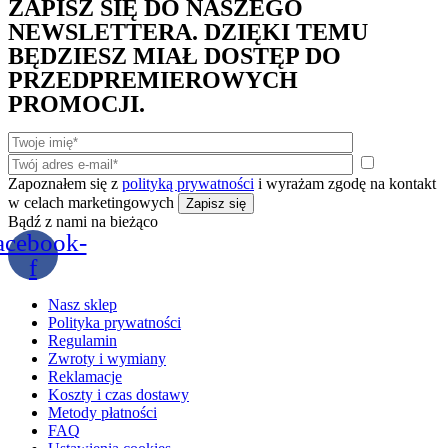
ZAPISZ SIĘ DO NASZEGO
NEWSLETTERA. DZIĘKI TEMU
BĘDZIESZ MIAŁ DOSTĘP DO
PRZEDPREMIEROWYCH
PROMOCJI.
Zapoznałem się z
polityką prywatności
i wyrażam zgodę na kontakt
w celach marketingowych
Bądź z nami na bieżąco
acebook-
f
Nasz sklep
Polityka prywatności
Regulamin
Zwroty i wymiany
Reklamacje
Koszty i czas dostawy
Metody płatności
FAQ