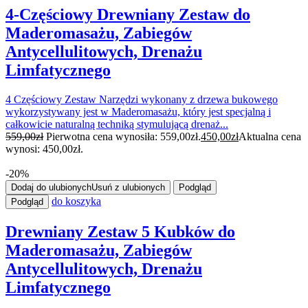
4-Częściowy Drewniany Zestaw do
Maderomasażu, Zabiegów
Antycellulitowych, Drenażu
Limfatycznego
4 Częściowy Zestaw Narzędzi wykonany z drzewa bukowego
wykorzystywany jest w Maderomasażu, który jest specjalną i
całkowicie naturalną techniką stymulującą drenaż...
559,00
zł
Pierwotna cena wynosiła: 559,00zł.
450,00
zł
Aktualna cena
wynosi: 450,00zł.
-20%
Dodaj do ulubionych
Usuń z ulubionych
Podgląd
do koszyka
Podgląd
Drewniany Zestaw 5 Kubków do
Maderomasażu, Zabiegów
Antycellulitowych, Drenażu
Limfatycznego