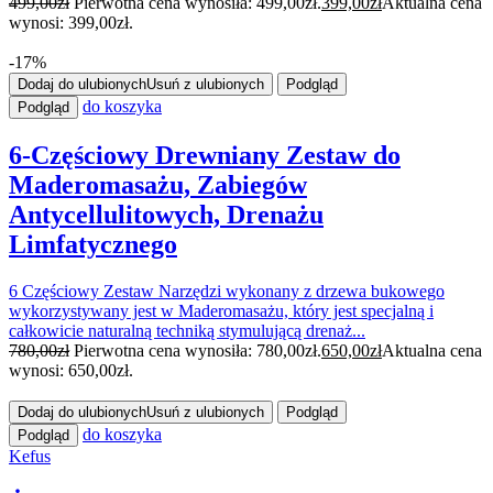
499,00
zł
Pierwotna cena wynosiła: 499,00zł.
399,00
zł
Aktualna cena
wynosi: 399,00zł.
-17%
Dodaj do ulubionych
Usuń z ulubionych
Podgląd
do koszyka
Podgląd
6-Częściowy Drewniany Zestaw do
Maderomasażu, Zabiegów
Antycellulitowych, Drenażu
Limfatycznego
6 Częściowy Zestaw Narzędzi wykonany z drzewa bukowego
wykorzystywany jest w Maderomasażu, który jest specjalną i
całkowicie naturalną techniką stymulującą drenaż...
780,00
zł
Pierwotna cena wynosiła: 780,00zł.
650,00
zł
Aktualna cena
wynosi: 650,00zł.
Dodaj do ulubionych
Usuń z ulubionych
Podgląd
do koszyka
Podgląd
Kefus