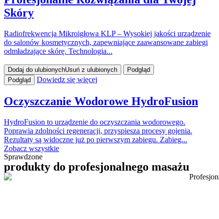
Skóry
Radiofrekwencja Mikroigłowa KLP – Wysokiej jakości urządzenie
do salonów kosmetycznych, zapewniające zaawansowane zabiegi
odmładzające skórę. Technologia...
Dodaj do ulubionych
Usuń z ulubionych
Podgląd
Dowiedz się więcej
Podgląd
Oczyszczanie Wodorowe HydroFusion
HydroFusion to urządzenie do oczyszczania wodorowego.
Poprawia zdolności regeneracji, przyspiesza procesy gojenia.
Rezultaty są widoczne już po pierwszym zabiegu. Zabieg...
Zobacz wszystkie
Sprawdzone
produkty do profesjonalnego masażu