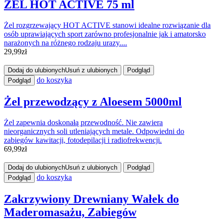
ŻEL HOT ACTIVE 75 ml
Żel rozgrzewający HOT ACTIVE stanowi idealne rozwiązanie dla
osób uprawiających sport zarówno profesjonalnie jak i amatorsko
narażonych na różnego rodzaju urazy....
29,99
zł
Dodaj do ulubionych
Usuń z ulubionych
Podgląd
do koszyka
Podgląd
Żel przewodzący z Aloesem 5000ml
Żel zapewnia doskonałą przewodność. Nie zawiera
nieorganicznych soli utleniających metale. Odpowiedni do
zabiegów kawitacji, fotodepilacji i radiofrekwencji.
69,99
zł
Dodaj do ulubionych
Usuń z ulubionych
Podgląd
do koszyka
Podgląd
Zakrzywiony Drewniany Wałek do
Maderomasażu, Zabiegów