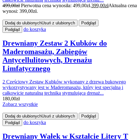
499,00
zł
Pierwotna cena wynosiła: 499,00zł.
399,00
zł
Aktualna cena
wynosi: 399,00zł.
Dodaj do ulubionych
Usuń z ulubionych
Podgląd
do koszyka
Podgląd
Drewniany Zestaw 2 Kubków do
Maderomasażu, Zabiegów
Antycellulitowych, Drenażu
Limfatycznego
2 Częściowy Zestaw Kubków wykonany z drzewa bukowego
wykorzystywany jest w Maderomasażu, który jest specjalną i
całkowicie naturalną techniką stymulującą drenaż...
180,00
zł
Zobacz wszystkie
Dodaj do ulubionych
Usuń z ulubionych
Podgląd
do koszyka
Podgląd
Drewniany Wałek w Kształcie Litery T