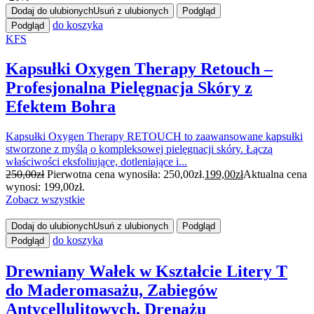
Dodaj do ulubionych
Usuń z ulubionych
Podgląd
do koszyka
Podgląd
KFS
Kapsułki Oxygen Therapy Retouch –
Profesjonalna Pielęgnacja Skóry z
Efektem Bohra
Kapsułki Oxygen Therapy RETOUCH to zaawansowane kapsułki
stworzone z myślą o kompleksowej pielęgnacji skóry. Łączą
właściwości eksfoliujące, dotleniające i...
250,00
zł
Pierwotna cena wynosiła: 250,00zł.
199,00
zł
Aktualna cena
wynosi: 199,00zł.
Zobacz wszystkie
Dodaj do ulubionych
Usuń z ulubionych
Podgląd
do koszyka
Podgląd
Drewniany Wałek w Kształcie Litery T
do Maderomasażu, Zabiegów
Antycellulitowych, Drenażu