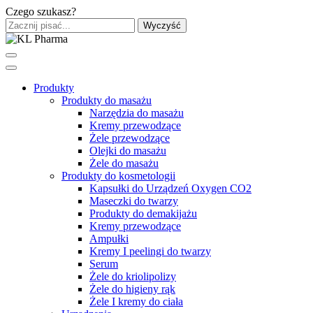
Czego szukasz?
Wyczyść
Produkty
Produkty do masażu
Narzędzia do masażu
Kremy przewodzące
Żele przewodzące
Olejki do masażu
Żele do masażu
Produkty do kosmetologii
Kapsułki do Urządzeń Oxygen CO2
Maseczki do twarzy
Produkty do demakijażu
Kremy przewodzące
Ampułki
Kremy I peelingi do twarzy
Serum
Żele do kriolipolizy
Żele do higieny rąk
Żele I kremy do ciała