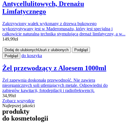
Antycellulitowych, Drenażu
Limfatycznego
Zakrzywiony wałek wykonany z drzewa bukowego
wykorzystywany jest w Maderomasażu, który jest specjalną i
całkowicie naturalną techniką stymulującą drenaż limfatyczny, a w...
149,99
zł
Dodaj do ulubionych
Usuń z ulubionych
Podgląd
do koszyka
Podgląd
Żel przewodzący z Aloesem 1000ml
Żel zapewnia doskonałą przewodność. Nie zawiera
nieorganicznych soli utleniających metale. Odpowiedni do
zabiegów kawitacji, fotodepilacji i radiofrekwencji.
34,99
zł
Zobacz wszystkie
Najlepszej jakości
produkty
do kosmetologii