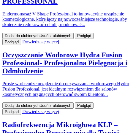
PROFESSIONAL
Endermomasaż V Shape Professional to innowacyjne urządzenie
kosmetologiczne, które łączy najnowocześniejsze technologie, aby
skutecznie redukować cellulit, modelować...
Dodaj do ulubionych
Usuń z ulubionych
Podgląd
Dowiedz się więcej
Podgląd
Oczyszczanie Wodorowe Hydra Fusion
Professional- Profesjonalna Pielęgnacja i
Odmłodzenie
Proste w obsłudze urządzenie do oczyszczania wodorowego Hydro
Fusion Professional, jest idealnym rozwiązaniem dla salonów
kosmetycznych pragnących oferować swoim klientom...
Dodaj do ulubionych
Usuń z ulubionych
Podgląd
Dowiedz się więcej
Podgląd
Radiofrekwencja Mikroigłowa KLP –
Profesjonalne Rozwiązania dla Twojej