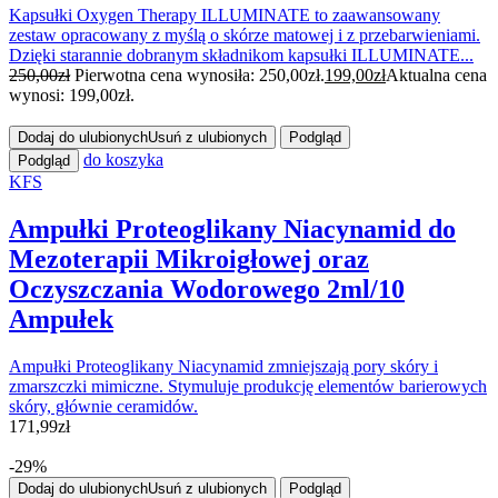
Kapsułki Oxygen Therapy ILLUMINATE to zaawansowany
zestaw opracowany z myślą o skórze matowej i z przebarwieniami.
Dzięki starannie dobranym składnikom kapsułki ILLUMINATE...
250,00
zł
Pierwotna cena wynosiła: 250,00zł.
199,00
zł
Aktualna cena
wynosi: 199,00zł.
Dodaj do ulubionych
Usuń z ulubionych
Podgląd
do koszyka
Podgląd
KFS
Ampułki Proteoglikany Niacynamid do
Mezoterapii Mikroigłowej oraz
Oczyszczania Wodorowego 2ml/10
Ampułek
Ampułki Proteoglikany Niacynamid zmniejszają pory skóry i
zmarszczki mimiczne. Stymuluje produkcję elementów barierowych
skóry, głównie ceramidów.
171,99
zł
-29%
Dodaj do ulubionych
Usuń z ulubionych
Podgląd