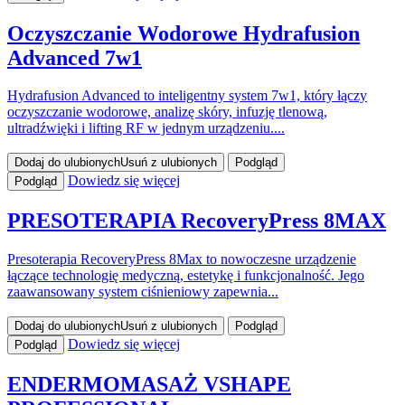
Oczyszczanie Wodorowe Hydrafusion
Advanced 7w1
Hydrafusion Advanced to inteligentny system 7w1, który łączy
oczyszczanie wodorowe, analizę skóry, infuzję tlenową,
ultradźwięki i lifting RF w jednym urządzeniu....
Dodaj do ulubionych
Usuń z ulubionych
Podgląd
Dowiedz się więcej
Podgląd
PRESOTERAPIA RecoveryPress 8MAX
Presoterapia RecoveryPress 8Max to nowoczesne urządzenie
łączące technologię medyczną, estetykę i funkcjonalność. Jego
zaawansowany system ciśnieniowy zapewnia...
Dodaj do ulubionych
Usuń z ulubionych
Podgląd
Dowiedz się więcej
Podgląd
ENDERMOMASAŻ VSHAPE