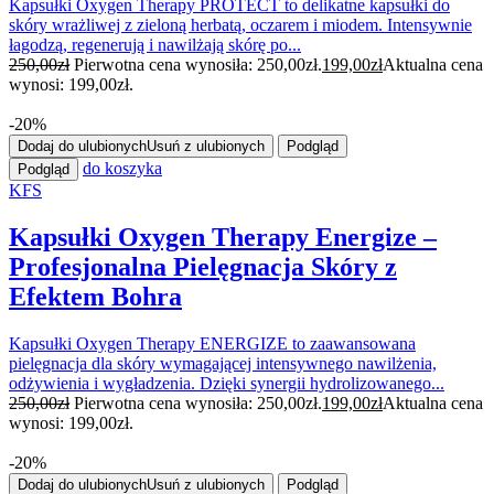
Kapsułki Oxygen Therapy PROTECT to delikatne kapsułki do
skóry wrażliwej z zieloną herbatą, oczarem i miodem. Intensywnie
łagodzą, regenerują i nawilżają skórę po...
250,00
zł
Pierwotna cena wynosiła: 250,00zł.
199,00
zł
Aktualna cena
wynosi: 199,00zł.
-20%
Dodaj do ulubionych
Usuń z ulubionych
Podgląd
do koszyka
Podgląd
KFS
Kapsułki Oxygen Therapy Energize –
Profesjonalna Pielęgnacja Skóry z
Efektem Bohra
Kapsułki Oxygen Therapy ENERGIZE to zaawansowana
pielęgnacja dla skóry wymagającej intensywnego nawilżenia,
odżywienia i wygładzenia. Dzięki synergii hydrolizowanego...
250,00
zł
Pierwotna cena wynosiła: 250,00zł.
199,00
zł
Aktualna cena
wynosi: 199,00zł.
-20%
Dodaj do ulubionych
Usuń z ulubionych
Podgląd