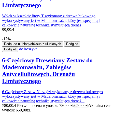
Limfatycznego
Wałek w kształcie litery T wykonany z drzewa bukowego
wykorzystywany jest w Maderomasażu, który jest specjalną i
całkowicie naturalną techniką stymulującą drenaż...
99,99
zł
-17%
Dodaj do ulubionych
Usuń z ulubionych
Podgląd
do koszyka
Podgląd
6-Częściowy Drewniany Zestaw do
Maderomasażu, Zabiegów
Antycellulitowych, Drenażu
Limfatycznego
6 Częściowy Zestaw Narzędzi wykonany z drzewa bukowego
wykorzystywany jest w Maderomasażu, który jest specjalną i
całkowicie naturalną techniką stymulującą drenaż...
780,00
zł
Pierwotna cena wynosiła: 780,00zł.
650,00
zł
Aktualna cena
wynosi: 650,00zł.