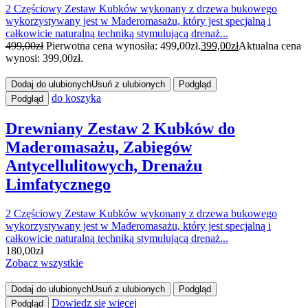
2 Częściowy Zestaw Kubków wykonany z drzewa bukowego
wykorzystywany jest w Maderomasażu, który jest specjalną i
całkowicie naturalną techniką stymulującą drenaż...
499,00
zł
Pierwotna cena wynosiła: 499,00zł.
399,00
zł
Aktualna cena
wynosi: 399,00zł.
Dodaj do ulubionych
Usuń z ulubionych
Podgląd
do koszyka
Podgląd
Drewniany Zestaw 2 Kubków do
Maderomasażu, Zabiegów
Antycellulitowych, Drenażu
Limfatycznego
2 Częściowy Zestaw Kubków wykonany z drzewa bukowego
wykorzystywany jest w Maderomasażu, który jest specjalną i
całkowicie naturalną techniką stymulującą drenaż...
180,00
zł
Zobacz wszystkie
Dodaj do ulubionych
Usuń z ulubionych
Podgląd
Dowiedz się więcej
Podgląd