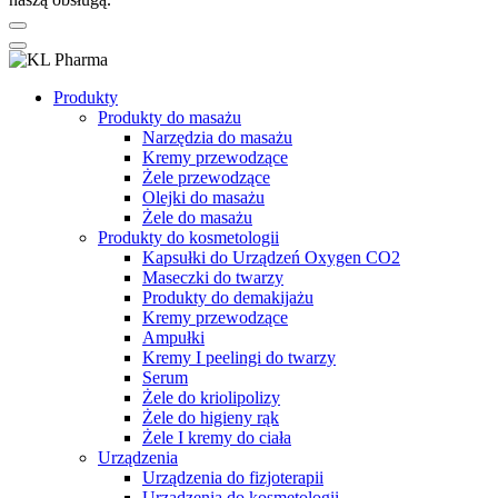
Produkty
Produkty do masażu
Narzędzia do masażu
Kremy przewodzące
Żele przewodzące
Olejki do masażu
Żele do masażu
Produkty do kosmetologii
Kapsułki do Urządzeń Oxygen CO2
Maseczki do twarzy
Produkty do demakijażu
Kremy przewodzące
Ampułki
Kremy I peelingi do twarzy
Serum
Żele do kriolipolizy
Żele do higieny rąk
Żele I kremy do ciała
Urządzenia
Urządzenia do fizjoterapii
Urządzenia do kosmetologii