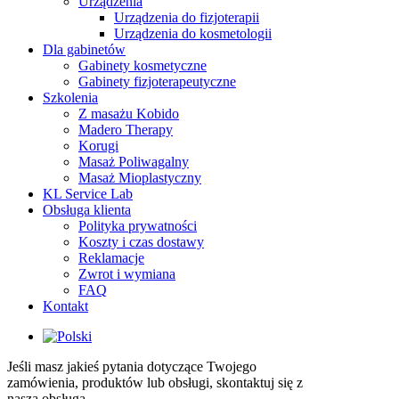
Urządzenia
Urządzenia do fizjoterapii
Urządzenia do kosmetologii
Dla gabinetów
Gabinety kosmetyczne
Gabinety fizjoterapeutyczne
Szkolenia
Z masażu Kobido
Madero Therapy
Korugi
Masaż Poliwagalny
Masaż Mioplastyczny
KL Service Lab
Obsługa klienta
Polityka prywatności
Koszty i czas dostawy
Reklamacje
Zwrot i wymiana
FAQ
Kontakt
Jeśli masz jakieś pytania dotyczące Twojego
zamówienia, produktów lub obsługi, skontaktuj się z
naszą obsługą.