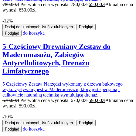
780,00
zł
Pierwotna cena wynosiła: 780,00zł.
650,00
zł
Aktualna cena
wynosi: 650,00zł.
-12%
Dodaj do ulubionych
Usuń z ulubionych
Podgląd
do koszyka
Podgląd
5-Częściowy Drewniany Zestaw do
Maderomasażu, Zabiegów
Antycellulitowych, Drenażu
Limfatycznego
5 Częściowy Zestaw Narzędzi wykonany z drzewa bukowego
wykorzystywany jest w Maderomasażu, który jest specjalną i
całkowicie naturalną techniką stymulującą drenaż...
670,00
zł
Pierwotna cena wynosiła: 670,00zł.
590,00
zł
Aktualna cena
wynosi: 590,00zł.
-19%
Dodaj do ulubionych
Usuń z ulubionych
Podgląd
do koszyka
Podgląd