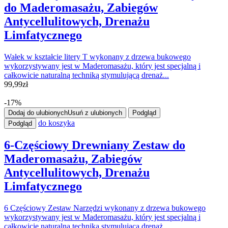
do Maderomasażu, Zabiegów
Antycellulitowych, Drenażu
Limfatycznego
Wałek w kształcie litery T wykonany z drzewa bukowego
wykorzystywany jest w Maderomasażu, który jest specjalną i
całkowicie naturalną techniką stymulującą drenaż...
99,99
zł
-17%
Dodaj do ulubionych
Usuń z ulubionych
Podgląd
do koszyka
Podgląd
6-Częściowy Drewniany Zestaw do
Maderomasażu, Zabiegów
Antycellulitowych, Drenażu
Limfatycznego
6 Częściowy Zestaw Narzędzi wykonany z drzewa bukowego
wykorzystywany jest w Maderomasażu, który jest specjalną i
całkowicie naturalną techniką stymulującą drenaż...