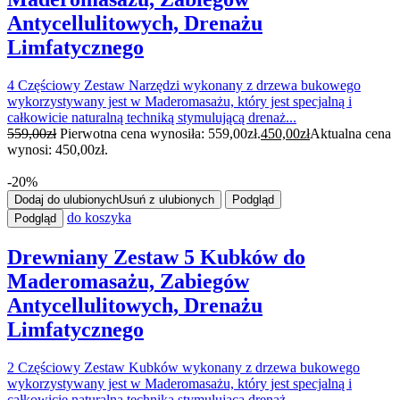
Antycellulitowych, Drenażu
Limfatycznego
4 Częściowy Zestaw Narzędzi wykonany z drzewa bukowego
wykorzystywany jest w Maderomasażu, który jest specjalną i
całkowicie naturalną techniką stymulującą drenaż...
559,00
zł
Pierwotna cena wynosiła: 559,00zł.
450,00
zł
Aktualna cena
wynosi: 450,00zł.
-20%
Dodaj do ulubionych
Usuń z ulubionych
Podgląd
do koszyka
Podgląd
Drewniany Zestaw 5 Kubków do
Maderomasażu, Zabiegów
Antycellulitowych, Drenażu
Limfatycznego
2 Częściowy Zestaw Kubków wykonany z drzewa bukowego
wykorzystywany jest w Maderomasażu, który jest specjalną i
całkowicie naturalną techniką stymulującą drenaż...