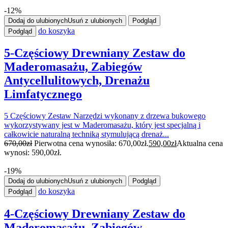
-12%
Dodaj do ulubionych
Usuń z ulubionych
Podgląd
do koszyka
Podgląd
5-Częściowy Drewniany Zestaw do
Maderomasażu, Zabiegów
Antycellulitowych, Drenażu
Limfatycznego
5 Częściowy Zestaw Narzędzi wykonany z drzewa bukowego
wykorzystywany jest w Maderomasażu, który jest specjalną i
całkowicie naturalną techniką stymulującą drenaż...
670,00
zł
Pierwotna cena wynosiła: 670,00zł.
590,00
zł
Aktualna cena
wynosi: 590,00zł.
-19%
Dodaj do ulubionych
Usuń z ulubionych
Podgląd
do koszyka
Podgląd
4-Częściowy Drewniany Zestaw do
Maderomasażu, Zabiegów