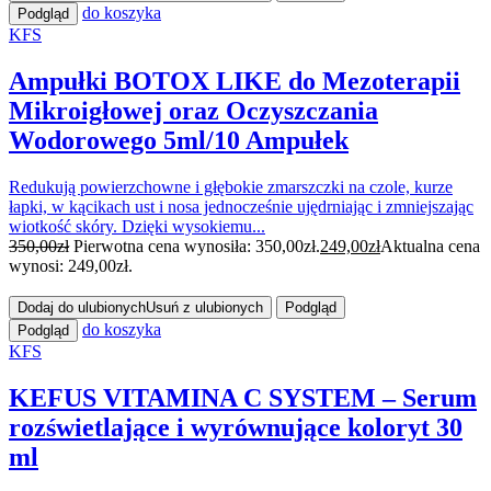
do koszyka
Podgląd
KFS
Ampułki BOTOX LIKE do Mezoterapii
Mikroigłowej oraz Oczyszczania
Wodorowego 5ml/10 Ampułek
Redukują powierzchowne i głębokie zmarszczki na czole, kurze
łapki, w kącikach ust i nosa jednocześnie ujędrniając i zmniejszając
wiotkość skóry. Dzięki wysokiemu...
350,00
zł
Pierwotna cena wynosiła: 350,00zł.
249,00
zł
Aktualna cena
wynosi: 249,00zł.
Dodaj do ulubionych
Usuń z ulubionych
Podgląd
do koszyka
Podgląd
KFS
KEFUS VITAMINA C SYSTEM – Serum
rozświetlające i wyrównujące koloryt 30
ml