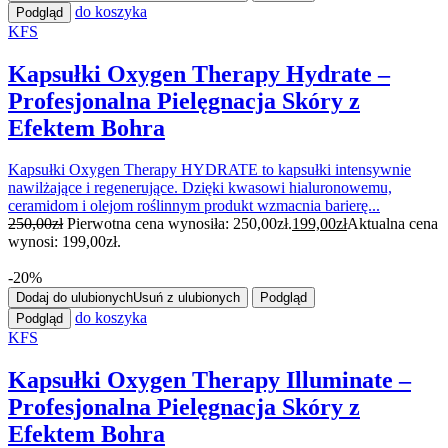
do koszyka
Podgląd
KFS
Kapsułki Oxygen Therapy Hydrate –
Profesjonalna Pielęgnacja Skóry z
Efektem Bohra
Kapsułki Oxygen Therapy HYDRATE to kapsułki intensywnie
nawilżające i regenerujące. Dzięki kwasowi hialuronowemu,
ceramidom i olejom roślinnym produkt wzmacnia barierę...
250,00
zł
Pierwotna cena wynosiła: 250,00zł.
199,00
zł
Aktualna cena
wynosi: 199,00zł.
-20%
Dodaj do ulubionych
Usuń z ulubionych
Podgląd
do koszyka
Podgląd
KFS
Kapsułki Oxygen Therapy Illuminate –
Profesjonalna Pielęgnacja Skóry z
Efektem Bohra