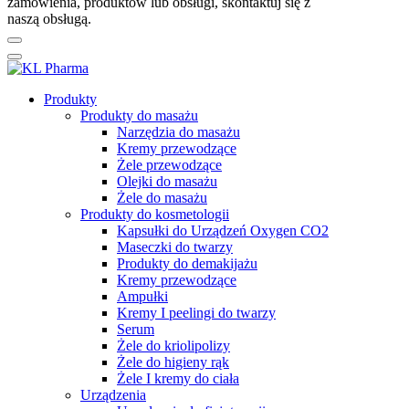
zamówienia, produktów lub obsługi, skontaktuj się z
naszą obsługą.
Produkty
Produkty do masażu
Narzędzia do masażu
Kremy przewodzące
Żele przewodzące
Olejki do masażu
Żele do masażu
Produkty do kosmetologii
Kapsułki do Urządzeń Oxygen CO2
Maseczki do twarzy
Produkty do demakijażu
Kremy przewodzące
Ampułki
Kremy I peelingi do twarzy
Serum
Żele do kriolipolizy
Żele do higieny rąk
Żele I kremy do ciała
Urządzenia