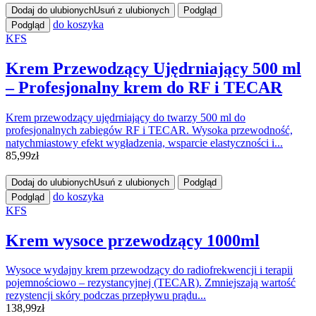
Dodaj do ulubionych
Usuń z ulubionych
Podgląd
do koszyka
Podgląd
KFS
Krem Przewodzący Ujędrniający 500 ml
– Profesjonalny krem do RF i TECAR
Krem przewodzący ujędrniający do twarzy 500 ml do
profesjonalnych zabiegów RF i TECAR. Wysoka przewodność,
natychmiastowy efekt wygładzenia, wsparcie elastyczności i...
85,99
zł
Dodaj do ulubionych
Usuń z ulubionych
Podgląd
do koszyka
Podgląd
KFS
Krem wysoce przewodzący 1000ml
Wysoce wydajny krem przewodzący do radiofrekwencji i terapii
pojemnościowo – rezystancyjnej (TECAR). Zmniejszają wartość
rezystencji skóry podczas przepływu prądu...
138,99
zł