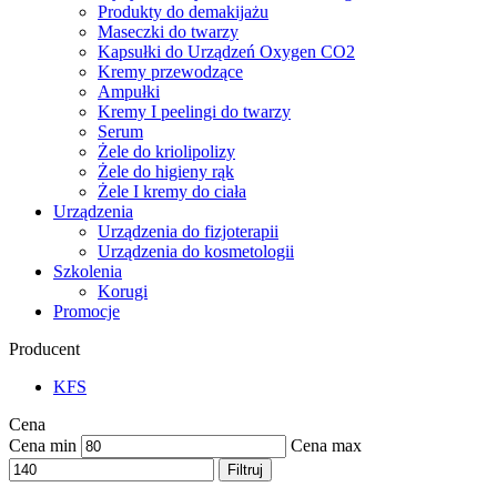
Produkty do demakijażu
Maseczki do twarzy
Kapsułki do Urządzeń Oxygen CO2
Kremy przewodzące
Ampułki
Kremy I peelingi do twarzy
Serum
Żele do kriolipolizy
Żele do higieny rąk
Żele I kremy do ciała
Urządzenia
Urządzenia do fizjoterapii
Urządzenia do kosmetologii
Szkolenia
Korugi
Promocje
Producent
KFS
Cena
Cena min
Cena max
Filtruj