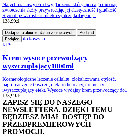
Natychmiastowy efekt wygładzenia skóry, pomaga uniknąć
zwiotczenia skóry przywracając jej elastyczność i gładkość.
Stymuluje wzrost komórek i syntezę kolagenu,...
138,99
zł
Dodaj do ulubionych
Usuń z ulubionych
Podgląd
do koszyka
Podgląd
KFS
Krem wysoce przewodzący
wyszczuplający1000ml
Kosmetologiczne leczenie cellulitu, zlokalizowana otyłość,
nagromadzenie tłuszczu, efekt redukujący, drenujący
iwyszczuplający efekt. Wysoce wydajny krem przewodzący do...
138,99
zł
ZAPISZ SIĘ DO NASZEGO
NEWSLETTERA. DZIĘKI TEMU
BĘDZIESZ MIAŁ DOSTĘP DO
PRZEDPREMIEROWYCH
PROMOCJI.