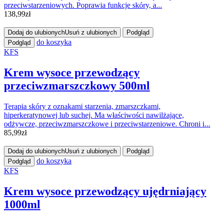
przeciwstarzeniowych. Poprawia funkcje skóry, a...
138,99
zł
Dodaj do ulubionych
Usuń z ulubionych
Podgląd
do koszyka
Podgląd
KFS
Krem wysoce przewodzący
przeciwzmarszczkowy 500ml
Terapia skóry z oznakami starzenia, zmarszczkami,
hiperkeratynowej lub suchej. Ma właściwości nawilżające,
odżywcze, przeciwzmarszczkowe i przeciwstarzeniowe. Chroni i...
85,99
zł
Dodaj do ulubionych
Usuń z ulubionych
Podgląd
do koszyka
Podgląd
KFS
Krem wysoce przewodzący ujędrniający
1000ml