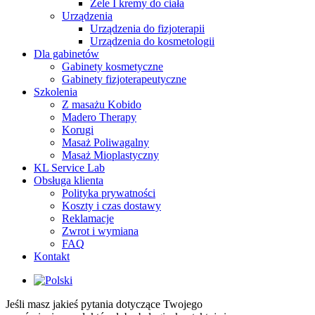
Żele I kremy do ciała
Urządzenia
Urządzenia do fizjoterapii
Urządzenia do kosmetologii
Dla gabinetów
Gabinety kosmetyczne
Gabinety fizjoterapeutyczne
Szkolenia
Z masażu Kobido
Madero Therapy
Korugi
Masaż Poliwagalny
Masaż Mioplastyczny
KL Service Lab
Obsługa klienta
Polityka prywatności
Koszty i czas dostawy
Reklamacje
Zwrot i wymiana
FAQ
Kontakt
Jeśli masz jakieś pytania dotyczące Twojego