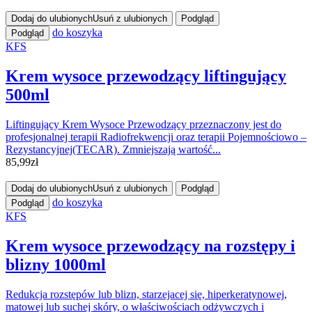
Dodaj do ulubionych
Usuń z ulubionych
Podgląd
do koszyka
Podgląd
KFS
Krem wysoce przewodzący liftingujący
500ml
Liftingujący Krem Wysoce Przewodzący przeznaczony jest do
profesjonalnej terapii Radiofrekwencji oraz terapii Pojemnościowo –
Rezystancyjnej(TECAR). Zmniejszają wartość...
85,99
zł
Dodaj do ulubionych
Usuń z ulubionych
Podgląd
do koszyka
Podgląd
KFS
Krem wysoce przewodzący na rozstępy i
blizny 1000ml
Redukcja rozstępów lub blizn, starzejacej się, hiperkeratynowej,
matowej lub suchej skóry, o właściwościach odżywczych i