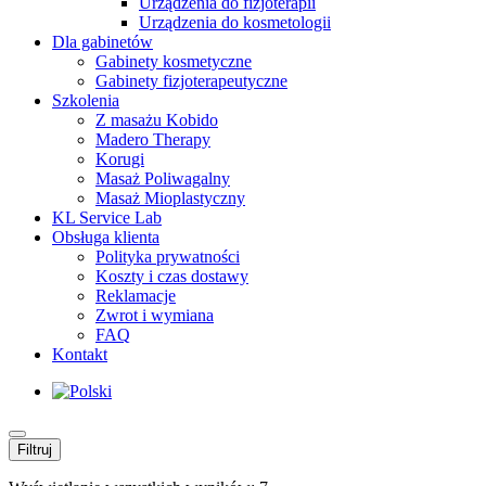
Urządzenia do fizjoterapii
Urządzenia do kosmetologii
Dla gabinetów
Gabinety kosmetyczne
Gabinety fizjoterapeutyczne
Szkolenia
Z masażu Kobido
Madero Therapy
Korugi
Masaż Poliwagalny
Masaż Mioplastyczny
KL Service Lab
Obsługa klienta
Polityka prywatności
Koszty i czas dostawy
Reklamacje
Zwrot i wymiana
FAQ
Kontakt
Filtruj