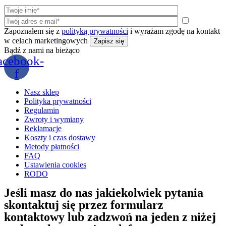
Zapoznałem się z
polityką prywatności
i wyrażam zgodę na kontakt
w celach marketingowych
Bądź z nami na bieżąco
acebook-
f
Nasz sklep
Polityka prywatności
Regulamin
Zwroty i wymiany
Reklamacje
Koszty i czas dostawy
Metody płatności
FAQ
Ustawienia cookies
RODO
Jeśli masz do nas jakiekolwiek pytania
skontaktuj się przez formularz
kontaktowy lub zadzwoń na jeden z niżej