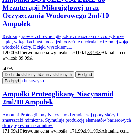
Mezoterapii Mikroigłowej oraz
Oczyszczania Wodorowego 2ml/10
Ampułek
Redukują powierzchowne i głębokie zmarszczki na czole, kurze
łapki, w kącikach ust i nosa jednocześnie ujędrniając i zmniejszając
wiotkość skóry. Dzięki wysokiemu...
120,00
zł
Pierwotna cena wynosiła: 120,00zł.
89,99
zł
Aktualna cena
wynosi: 89,99zł.
-47%
Dodaj do ulubionych
Usuń z ulubionych
Podgląd
do koszyka
Podgląd
Ampułki Proteoglikany Niacynamid
2ml/10 Ampułek
Ampułki Proteoglikany Niacynamid zmniejszają pory skóry i
zmarszczki mimiczne. Stymuluje produkcję elementów barierowych
skóry, głównie ceramidów.
171,99
zł
Pierwotna cena wynosiła: 171,99zł.
91,99
zł
Aktualna cena