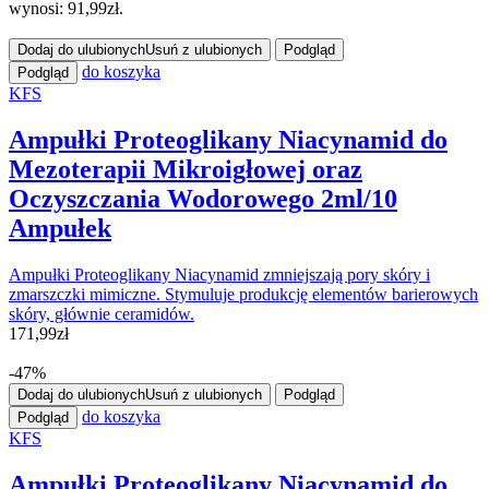
wynosi: 91,99zł.
Dodaj do ulubionych
Usuń z ulubionych
Podgląd
do koszyka
Podgląd
KFS
Ampułki Proteoglikany Niacynamid do
Mezoterapii Mikroigłowej oraz
Oczyszczania Wodorowego 2ml/10
Ampułek
Ampułki Proteoglikany Niacynamid zmniejszają pory skóry i
zmarszczki mimiczne. Stymuluje produkcję elementów barierowych
skóry, głównie ceramidów.
171,99
zł
-47%
Dodaj do ulubionych
Usuń z ulubionych
Podgląd
do koszyka
Podgląd
KFS
Ampułki Proteoglikany Niacynamid do