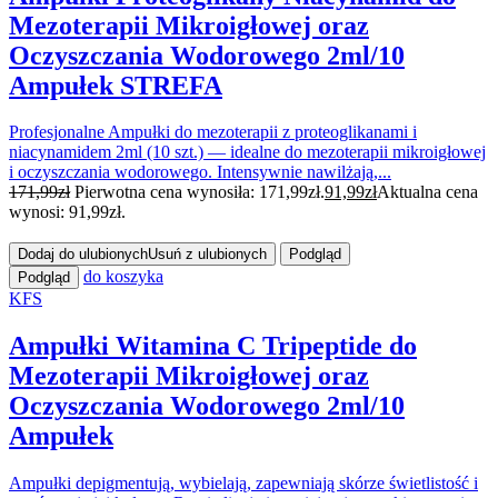
Mezoterapii Mikroigłowej oraz
Oczyszczania Wodorowego 2ml/10
Ampułek STREFA
Profesjonalne Ampułki do mezoterapii z proteoglikanami i
niacynamidem 2ml (10 szt.) — idealne do mezoterapii mikroigłowej
i oczyszczania wodorowego. Intensywnie nawilżają,...
171,99
zł
Pierwotna cena wynosiła: 171,99zł.
91,99
zł
Aktualna cena
wynosi: 91,99zł.
Dodaj do ulubionych
Usuń z ulubionych
Podgląd
do koszyka
Podgląd
KFS
Ampułki Witamina C Tripeptide do
Mezoterapii Mikroigłowej oraz
Oczyszczania Wodorowego 2ml/10
Ampułek
Ampułki depigmentują, wybielają, zapewniają skórze świetlistość i