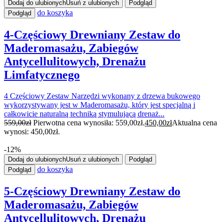
Dodaj do ulubionych
Usuń z ulubionych
Podgląd
do koszyka
Podgląd
4-Częściowy Drewniany Zestaw do
Maderomasażu, Zabiegów
Antycellulitowych, Drenażu
Limfatycznego
4 Częściowy Zestaw Narzędzi wykonany z drzewa bukowego
wykorzystywany jest w Maderomasażu, który jest specjalną i
całkowicie naturalną techniką stymulującą drenaż...
559,00
zł
Pierwotna cena wynosiła: 559,00zł.
450,00
zł
Aktualna cena
wynosi: 450,00zł.
-12%
Dodaj do ulubionych
Usuń z ulubionych
Podgląd
do koszyka
Podgląd
5-Częściowy Drewniany Zestaw do
Maderomasażu, Zabiegów
Antycellulitowych, Drenażu