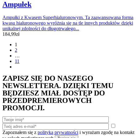
Ampułek
Ampułki z Kwasem Superhialuronowym. Ta zaawansowana forma
kwasu hialuronowego wyróżnia się na tle innych produktów dzięki
unikalnej zdolności do długotrwałego...
184,99
zł
1
2
…
11
ZAPISZ SIĘ DO NASZEGO
NEWSLETTERA. DZIĘKI TEMU
BĘDZIESZ MIAŁ DOSTĘP DO
PRZEDPREMIEROWYCH
PROMOCJI.
Zapoznałem się z
polityką prywatności
i wyrażam zgodę na kontakt