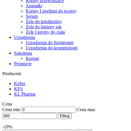
Kremy przewodzące
Ampułki
Kremy I peelingi do twarzy
Serum
Żele do kriolipolizy
Żele do higieny rąk
Żele I kremy do ciała
Urządzenia
Urządzenia do fizjoterapii
Urządzenia do kosmetologii
Szkolenia
Korugi
Promocje
Producent
Kefus
KFS
KL Pharma
Cena
Cena min
Cena max
Filtruj
-19%