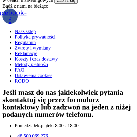
w celach marketingowych
Bądź z nami na bieżąco
acebook-
f
Nasz sklep
Polityka prywatności
Regulamin
Zwroty i wymiany
Reklamacje
Koszty i czas dostawy
Metody płatności
FAQ
Ustawienia cookies
RODO
Jeśli masz do nas jakiekolwiek pytania
skontaktuj się przez formularz
kontaktowy lub zadzwoń na jeden z niżej
podanych numerów telefonu.
Poniedziałek-piątek: 8:00 - 18:00
+48 500 069 276