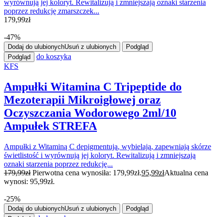
wyrównują jej koloryt. Rewitalizują i zmniejszają oznaki starzenia
poprzez redukcję zmarszczek...
179,99
zł
-47%
Dodaj do ulubionych
Usuń z ulubionych
Podgląd
do koszyka
Podgląd
KFS
Ampułki Witamina C Tripeptide do
Mezoterapii Mikroigłowej oraz
Oczyszczania Wodorowego 2ml/10
Ampułek STREFA
Ampułki z Witaminą C depigmentują, wybielają, zapewniają skórze
świetlistość i wyrównują jej koloryt. Rewitalizują i zmniejszają
oznaki starzenia poprzez redukcję...
179,99
zł
Pierwotna cena wynosiła: 179,99zł.
95,99
zł
Aktualna cena
wynosi: 95,99zł.
-25%
Dodaj do ulubionych
Usuń z ulubionych
Podgląd