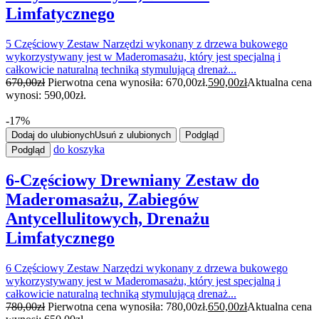
Limfatycznego
5 Częściowy Zestaw Narzędzi wykonany z drzewa bukowego
wykorzystywany jest w Maderomasażu, który jest specjalną i
całkowicie naturalną techniką stymulującą drenaż...
670,00
zł
Pierwotna cena wynosiła: 670,00zł.
590,00
zł
Aktualna cena
wynosi: 590,00zł.
-17%
Dodaj do ulubionych
Usuń z ulubionych
Podgląd
do koszyka
Podgląd
6-Częściowy Drewniany Zestaw do
Maderomasażu, Zabiegów
Antycellulitowych, Drenażu
Limfatycznego
6 Częściowy Zestaw Narzędzi wykonany z drzewa bukowego
wykorzystywany jest w Maderomasażu, który jest specjalną i
całkowicie naturalną techniką stymulującą drenaż...
780,00
zł
Pierwotna cena wynosiła: 780,00zł.
650,00
zł
Aktualna cena