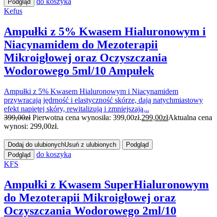
do koszyka
Podgląd
Kefus
Ampułki z 5% Kwasem Hialuronowym i
Niacynamidem do Mezoterapii
Mikroigłowej oraz Oczyszczania
Wodorowego 5ml/10 Ampułek
Ampułki z 5% Kwasem Hialuronowym i Niacynamidem
przywracają jędrność i elastyczność skórze, dają natychmiastowy
efekt napiętej skóry, rewitalizują i zmniejszają...
399,00
zł
Pierwotna cena wynosiła: 399,00zł.
299,00
zł
Aktualna cena
wynosi: 299,00zł.
Dodaj do ulubionych
Usuń z ulubionych
Podgląd
do koszyka
Podgląd
KFS
Ampułki z Kwasem SuperHialuronowym
do Mezoterapii Mikroigłowej oraz
Oczyszczania Wodorowego 2ml/10