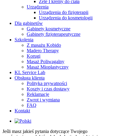
Żele I kremy do ciała
Urządzenia
Urządzenia do fizjoterapii
Urządzenia do kosmetologii
Dla gabinetów
Gabinety kosmetyczne
Gabinety fizjoterapeutyczne
Szkolenia
Z masażu Kobido
Madero Therapy
Korugi
Masaż Poliwagalny
Masaż Mioplastyczny
KL Service Lab
Obsługa klienta
Polityka prywatności
Koszty i czas dostawy
Reklamacje
Zwrot i wymiana
FAQ
Kontakt
Jeśli masz jakieś pytania dotyczące Twojego