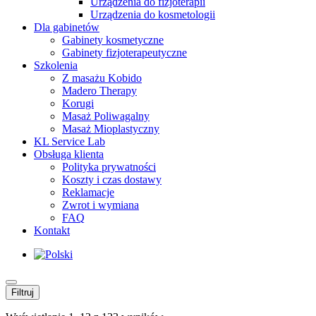
Urządzenia do fizjoterapii
Urządzenia do kosmetologii
Dla gabinetów
Gabinety kosmetyczne
Gabinety fizjoterapeutyczne
Szkolenia
Z masażu Kobido
Madero Therapy
Korugi
Masaż Poliwagalny
Masaż Mioplastyczny
KL Service Lab
Obsługa klienta
Polityka prywatności
Koszty i czas dostawy
Reklamacje
Zwrot i wymiana
FAQ
Kontakt
Filtruj