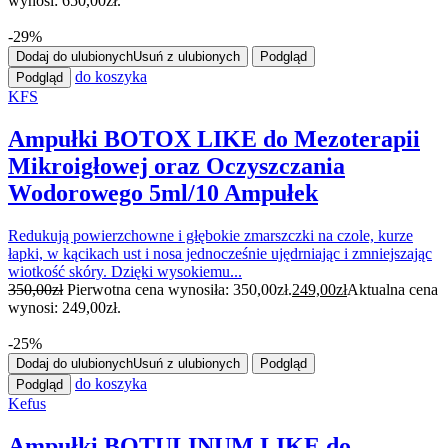
wynosi: 650,00zł.
-29%
Dodaj do ulubionych
Usuń z ulubionych
Podgląd
do koszyka
Podgląd
KFS
Ampułki BOTOX LIKE do Mezoterapii
Mikroigłowej oraz Oczyszczania
Wodorowego 5ml/10 Ampułek
Redukują powierzchowne i głębokie zmarszczki na czole, kurze
łapki, w kącikach ust i nosa jednocześnie ujędrniając i zmniejszając
wiotkość skóry. Dzięki wysokiemu...
350,00
zł
Pierwotna cena wynosiła: 350,00zł.
249,00
zł
Aktualna cena
wynosi: 249,00zł.
-25%
Dodaj do ulubionych
Usuń z ulubionych
Podgląd
do koszyka
Podgląd
Kefus
Ampułki BOTULINUM LIKE do