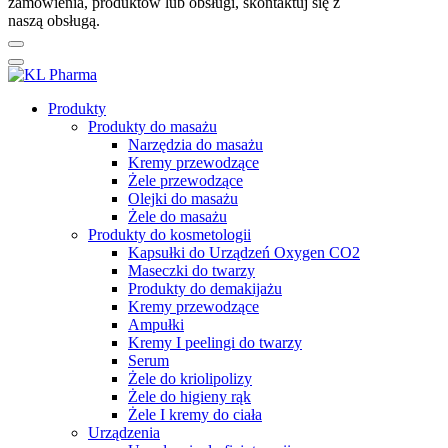
zamówienia, produktów lub obsługi, skontaktuj się z
naszą obsługą.
Produkty
Produkty do masażu
Narzędzia do masażu
Kremy przewodzące
Żele przewodzące
Olejki do masażu
Żele do masażu
Produkty do kosmetologii
Kapsułki do Urządzeń Oxygen CO2
Maseczki do twarzy
Produkty do demakijażu
Kremy przewodzące
Ampułki
Kremy I peelingi do twarzy
Serum
Żele do kriolipolizy
Żele do higieny rąk
Żele I kremy do ciała
Urządzenia