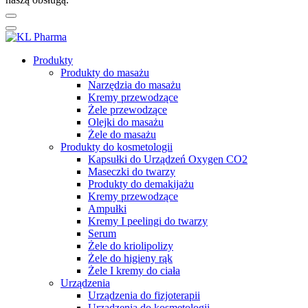
Produkty
Produkty do masażu
Narzędzia do masażu
Kremy przewodzące
Żele przewodzące
Olejki do masażu
Żele do masażu
Produkty do kosmetologii
Kapsułki do Urządzeń Oxygen CO2
Maseczki do twarzy
Produkty do demakijażu
Kremy przewodzące
Ampułki
Kremy I peelingi do twarzy
Serum
Żele do kriolipolizy
Żele do higieny rąk
Żele I kremy do ciała
Urządzenia
Urządzenia do fizjoterapii
Urządzenia do kosmetologii