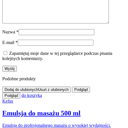
Nazwa
*
E-mail
*
Zapamiętaj moje dane w tej przeglądarce podczas pisania
kolejnych komentarzy.
Podobne produkty
Dodaj do ulubionych
Usuń z ulubionych
Podgląd
do koszyka
Podgląd
Kefus
Emulsja do masażu 500 ml
Emulsja do profesjonalnego masażu o wysokiej wydajności.