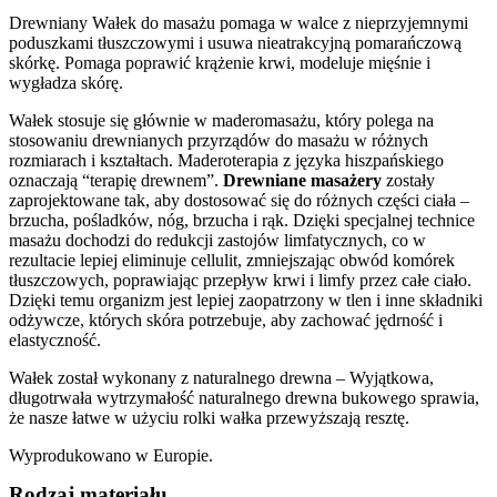
Drewniany Wałek do masażu pomaga w walce z nieprzyjemnymi
poduszkami tłuszczowymi i usuwa nieatrakcyjną pomarańczową
skórkę. Pomaga poprawić krążenie krwi, modeluje mięśnie i
wygładza skórę.
Wałek stosuje się głównie w maderomasażu, który polega na
stosowaniu drewnianych przyrządów do masażu w różnych
rozmiarach i kształtach. Maderoterapia z języka hiszpańskiego
oznaczają “terapię drewnem”.
Drewniane masażery
zostały
zaprojektowane tak, aby dostosować się do różnych części ciała –
brzucha, pośladków, nóg, brzucha i rąk. Dzięki specjalnej technice
masażu dochodzi do redukcji zastojów limfatycznych, co w
rezultacie lepiej eliminuje cellulit, zmniejszając obwód komórek
tłuszczowych, poprawiając przepływ krwi i limfy przez całe ciało.
Dzięki temu organizm jest lepiej zaopatrzony w tlen i inne składniki
odżywcze, których skóra potrzebuje, aby zachować jędrność i
elastyczność.
Wałek został wykonany z naturalnego drewna – Wyjątkowa,
długotrwała wytrzymałość naturalnego drewna bukowego sprawia,
że ​​nasze łatwe w użyciu rolki wałka przewyższają resztę.
Wyprodukowano w Europie.
Rodzaj materiału