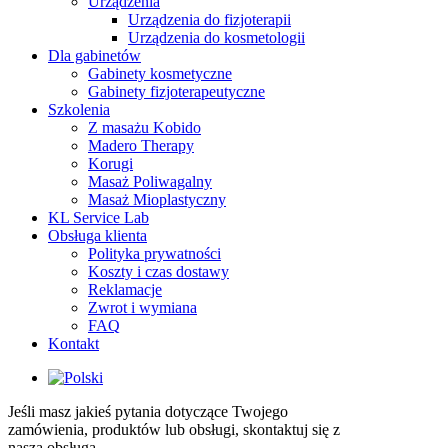
Urządzenia
Urządzenia do fizjoterapii
Urządzenia do kosmetologii
Dla gabinetów
Gabinety kosmetyczne
Gabinety fizjoterapeutyczne
Szkolenia
Z masażu Kobido
Madero Therapy
Korugi
Masaż Poliwagalny
Masaż Mioplastyczny
KL Service Lab
Obsługa klienta
Polityka prywatności
Koszty i czas dostawy
Reklamacje
Zwrot i wymiana
FAQ
Kontakt
Jeśli masz jakieś pytania dotyczące Twojego
zamówienia, produktów lub obsługi, skontaktuj się z
naszą obsługą.