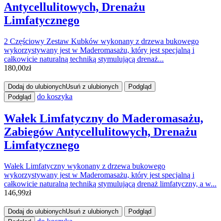
Antycellulitowych, Drenażu
Limfatycznego
2 Częściowy Zestaw Kubków wykonany z drzewa bukowego
wykorzystywany jest w Maderomasażu, który jest specjalną i
całkowicie naturalną techniką stymulującą drenaż...
180,00
zł
Dodaj do ulubionych
Usuń z ulubionych
Podgląd
do koszyka
Podgląd
Wałek Limfatyczny do Maderomasażu,
Zabiegów Antycellulitowych, Drenażu
Limfatycznego
Wałek Limfatyczny wykonany z drzewa bukowego
wykorzystywany jest w Maderomasażu, który jest specjalną i
całkowicie naturalną techniką stymulującą drenaż limfatyczny, a w...
146,99
zł
Dodaj do ulubionych
Usuń z ulubionych
Podgląd