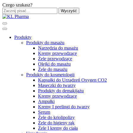
Czego szukasz?
Wyczyść
Produkty
Produkty do masażu
Narzędzia do masażu
Kremy przewodzące
Żele przewodzące
Olejki do masażu
Żele do masażu
Produkty do kosmetologii
Kapsułki do Urządzeń Oxygen CO2
Maseczki do twarzy
Produkty do demakijażu
Kremy przewodzące
Ampułki
Kremy I peelingi do twarzy
Serum
Żele do kriolipolizy
Żele do higieny rąk
Żele I kremy do ciała