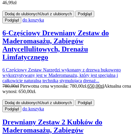
46,99
zł
Dodaj do ulubionych
Usuń z ulubionych
Podgląd
do koszyka
Podgląd
6-Częściowy Drewniany Zestaw do
Maderomasażu, Zabiegów
Antycellulitowych, Drenażu
Limfatycznego
6 Częściowy Zestaw Narzędzi wykonany z drzewa bukowego
wykorzystywany jest w Maderomasażu, który jest specjalną i
całkowicie naturalną techniką stymulującą drenaż...
780,00
zł
Pierwotna cena wynosiła: 780,00zł.
650,00
zł
Aktualna cena
wynosi: 650,00zł.
Dodaj do ulubionych
Usuń z ulubionych
Podgląd
do koszyka
Podgląd
Drewniany Zestaw 2 Kubków do
Maderomasażu, Zabiegów