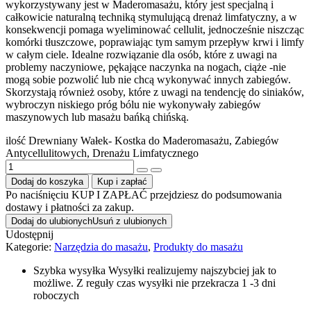
wykorzystywany jest w Maderomasażu, który jest specjalną i
całkowicie naturalną techniką stymulującą drenaż limfatyczny, a w
konsekwencji pomaga wyeliminować cellulit, jednocześnie niszcząc
komórki tłuszczowe, poprawiając tym samym przepływ krwi i limfy
w całym ciele. Idealne rozwiązanie dla osób, które z uwagi na
problemy naczyniowe, pękające naczynka na nogach, ciąże -nie
mogą sobie pozwolić lub nie chcą wykonywać innych zabiegów.
Skorzystają również osoby, które z uwagi na tendencję do siniaków,
wybroczyn niskiego próg bólu nie wykonywały zabiegów
maszynowych lub masażu bańką chińską.
ilość Drewniany Wałek- Kostka do Maderomasażu, Zabiegów
Antycellulitowych, Drenażu Limfatycznego
Dodaj do koszyka
Kup i zapłać
Po naciśnięciu KUP I ZAPŁAĆ przejdziesz do podsumowania
dostawy i płatności za zakup.
Dodaj do ulubionych
Usuń z ulubionych
Udostępnij
Kategorie:
Narzędzia do masażu
,
Produkty do masażu
Szybka wysyłka
Wysyłki realizujemy najszybciej jak to
możliwe. Z reguły czas wysyłki nie przekracza 1 -3 dni
roboczych