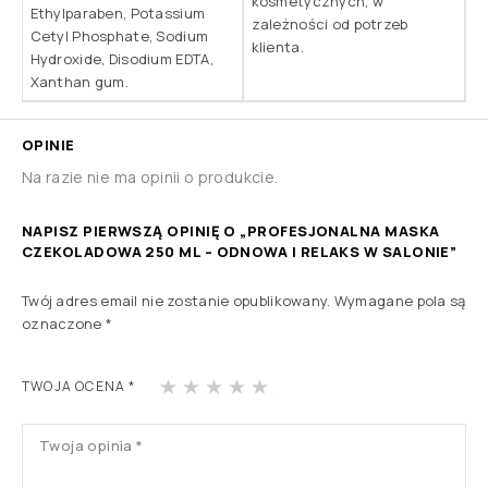
kosmetycznych, w
Ethylparaben, Potassium
zależności od potrzeb
Cetyl Phosphate, Sodium
klienta.
Hydroxide, Disodium EDTA,
Xanthan gum.
OPINIE
Na razie nie ma opinii o produkcie.
NAPISZ PIERWSZĄ OPINIĘ O „PROFESJONALNA MASKA
CZEKOLADOWA 250 ML – ODNOWA I RELAKS W SALONIE”
Twój adres email nie zostanie opublikowany.
Wymagane pola są
oznaczone
*
1
2
3
4
5
TWOJA OCENA
*
z 5
z 5
z 5
z 5
z 5
gw
gw
gw
gw
gw
iaz
iaz
iaz
iaz
iaz
de
de
de
de
de
k
k
k
k
k