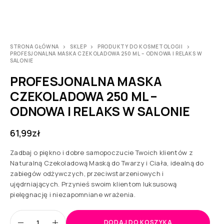
STRONA GŁÓWNA
SKLEP
PRODUKTY DO KOSMETOLOGII
PROFESJONALNA MASKA CZEKOLADOWA 250 ML – ODNOWA I RELAKS W
SALONIE
PROFESJONALNA MASKA
CZEKOLADOWA 250 ML –
ODNOWA I RELAKS W SALONIE
61,99
zł
Zadbaj o piękno i dobre samopoczucie Twoich klientów z
Naturalną Czekoladową Maską do Twarzy i Ciała, idealną do
zabiegów odżywczych, przeciwstarzeniowych i
ujędrniających. Przynieś swoim klientom luksusową
pielęgnację i niezapomniane wrażenia.
DODAJ DO KOSZYKA