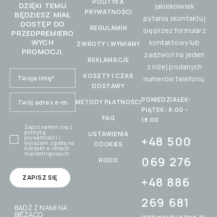
POLITYKA
DZIĘKI TEMU
jakiekolwiek
PRYWATNOŚCI
BĘDZIESZ MIAŁ
pytania skontaktuj
DOSTĘP DO
REGULAMIN
się przez formularz
PRZEDPREMIERO
WYCH
kontaktowy lub
ZWROTY I WYMIANY
PROMOCJI.
zadzwoń na jeden
REKLAMACJE
z niżej podanych
KOSZTY I CZAS
numerów telefonu.
DOSTAWY
PONIEDZIAŁEK-
METODY PŁATNOŚCI
PIĄTEK: 8:00 -
FAQ
18:00
Zapoznałem się z
polityką
USTAWIENIA
+48 500
prywatności
i
wyrażam zgodę na
COOKIES
kontakt w celach
marketingowych
069 276
RODO
+48 886
269 681
BĄDŹ Z NAMI NA
BIEŻĄCO