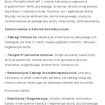
blizn. Ponadto ekstrakt z nasion kakaowca usprawnia
krążenie krwi i limfy, pozwalając szybciej i skuteczniej pozbyć
się toksyn i nadmiaru wody. Nawilża, koi, regeneruje skórę.
Wyroby na bazie ekstraktów ziarna kakaowego znalazły
zastosowanie do pielęgnacji skóry zmęczonej, zestresowanej.
Zastosowanie w Salonie Kosmetycznym:
– Zabiegi Odżywcze:
Idealna do intensywnie odżywiających
zabiegów na twarz i ciało, maska głęboko nawilża, odżywia i
regeneruje skórę.
– Terapie Przeciwstarzeniowe
: Dzięki wysokiej zawartości
antyoksydantów, maska skutecznie spowalnia proces
starzenia, wygładzając drobne linie i zmarszczki.
– Relaksacyjne Zabiegi Aromaterapeutyczne:
Unikalny,
naturalny aromat czekolady sprawia, że zabiegi stają się
równocześnie relaksującym doświadczeniem dla zmysłów.
Kluczowe Zalety:
– Nawilżenie i Regeneracja:
Główny składnik, naturalne
kakao, intensywnie nawilża i regeneruje skórę, pozostawiając