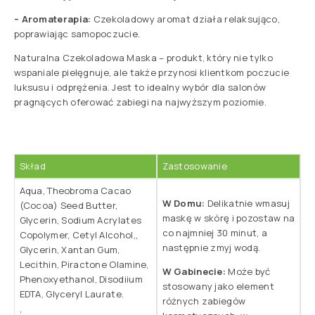
– Aromaterapia:
Czekoladowy aromat działa relaksująco,
poprawiając samopoczucie.
Naturalna Czekoladowa Maska – produkt, który nie tylko
wspaniale pielęgnuje, ale także przynosi klientkom poczucie
luksusu i odprężenia. Jest to idealny wybór dla salonów
pragnących oferować zabiegi na najwyższym poziomie.
Skład
Zastosowanie
Aqua, Theobroma Cacao
W Domu:
Delikatnie wmasuj
(Cocoa) Seed Butter,
maskę w skórę i pozostaw na
Glycerin, Sodium Acrylates
co najmniej 30 minut, a
Copolymer, Cetyl Alcohol,,
następnie zmyj wodą.
Glycerin, Xantan Gum,
Lecithin, Piractone Olamine,
W Gabinecie:
Może być
Phenoxyethanol, Disodiium
stosowany jako element
EDTA, Glyceryl Laurate.
różnych zabiegów
,