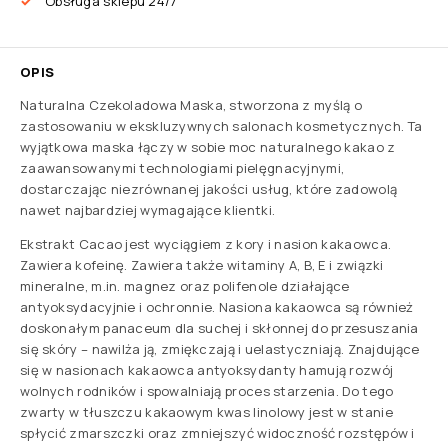
Obsługa sklepu 24/7
OPIS
Naturalna Czekoladowa Maska, stworzona z myślą o
zastosowaniu w ekskluzywnych salonach kosmetycznych. Ta
wyjątkowa maska łączy w sobie moc naturalnego kakao z
zaawansowanymi technologiami pielęgnacyjnymi,
dostarczając niezrównanej jakości usług, które zadowolą
nawet najbardziej wymagające klientki.
Ekstrakt Cacao jest wyciągiem z kory i nasion kakaowca.
Zawiera kofeinę. Zawiera także witaminy A, B, E i związki
mineralne, m.in. magnez oraz polifenole działające
antyoksydacyjnie i ochronnie. Nasiona kakaowca są również
doskonałym panaceum dla suchej i skłonnej do przesuszania
się skóry – nawilża ją, zmiękczają i uelastyczniają. Znajdujące
się w nasionach kakaowca antyoksydanty hamują rozwój
wolnych rodników i spowalniają proces starzenia. Do tego
zwarty w tłuszczu kakaowym kwas linolowy jest w stanie
spłycić zmarszczki oraz zmniejszyć widoczność rozstępów i